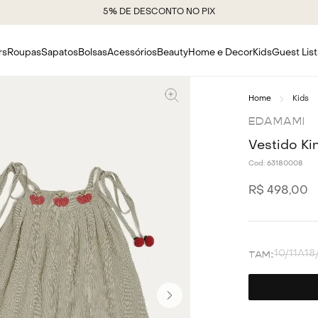
5% DE DESCONTO NO PIX
rs
Roupas
Sapatos
Bolsas
Acessórios
Beauty
Home e Decor
Kids
Guest List
Kids
EDAMAMI
Vestido K
Cod:
63180008
R$
498
,
00
10/11A
18