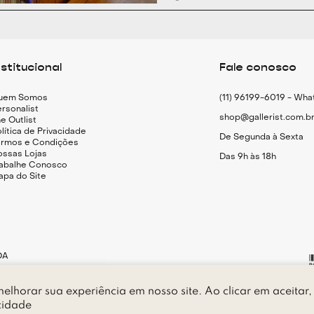
Vestido infanti
Modelagem amp
Decote reto
nstitucional
Fale conosco
Alças com amar
Ponteiras de c
uem Somos
(11) 96199-6019 - Wh
Bordado frontal
rsonalist
shop@gallerist.com.b
e Outlist
lítica de Privacidade
De Segunda à Sexta
ermos e Condições
ossas Lojas
Das 9h às 18h
rabalhe Conosco
apa do Site
DA
elhorar sua experiência em nosso site. Ao clicar em aceitar,
P 05.415-010 - São Paulo - SP
cidade