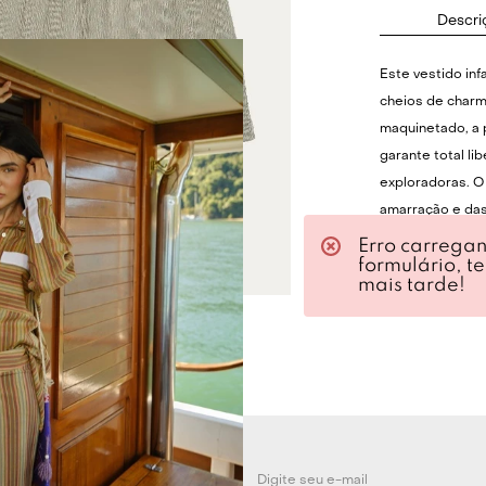
Descri
Este vestido inf
cheios de charm
maquinetado, a
garante total l
exploradoras. O 
amarração e das
de maçã, além d
Erro carrega
formulário, t
mais tarde!
Para um visual 
com sandálias de
para passeios a
amenas, a peça 
leve ou uma jaq
e estilo em qual
Especificações 