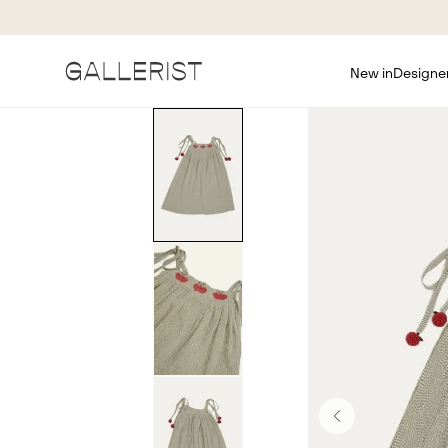
New in
Designe