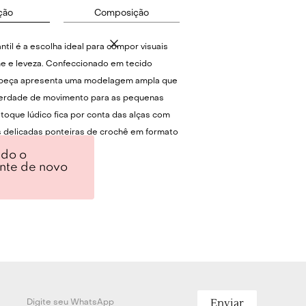
ção
Composição
antil é a escolha ideal para compor visuais
e e leveza. Confeccionado em tecido
 peça apresenta uma modelagem ampla que
iberdade de movimento para as pequenas
toque lúdico fica por conta das alças com
 delicadas ponteiras de crochê em formato
o charmoso bordado frontal em ponto cruz.
ndo o
ente de novo
encantador e prático, combine este vestido
licadas ou sapatilhas confortáveis, ideais
o ar livre. Em dias com temperaturas mais
harmoniza perfeitamente com um cardigã
ueta jeans sobreposta, garantindo conforto
quer ocasião.
Enviar
Técnicas