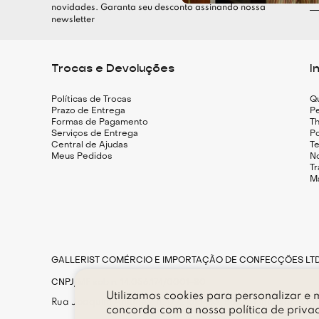
novidades. Garanta seu desconto assinando nossa
newsletter
Trocas e Devoluções
I
Políticas de Trocas
Q
Prazo de Entrega
Pe
Formas de Pagamento
Th
Serviços de Entrega
Po
Central de Ajudas
T
Meus Pedidos
N
T
M
GALLERIST COMÉRCIO E IMPORTAÇÃO DE CONFECÇÕES LT
CNPJ/MF sob n. 14.056.174/0001-80
Utilizamos cookies para personalizar e m
Rua Joaquim Antunes, n. 177, loja 183, Bairro Pinheiros, CE
concorda com a nossa
política de priva