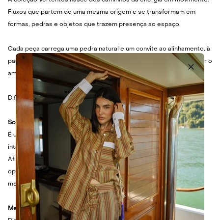
A coleção Vertentes nasce dos caminhos da energia em movimento.
Fluxos que partem de uma mesma origem e se transformam em
formas, pedras e objetos que trazem presença ao espaço.
Cada peça carrega uma pedra natural e um convite ao alinhamento, à
pausa e ao equilíbrio. Mais do que decorar, Vertentes propõe sentir o
ambiente e as forças que nos atravessam.
Diferentes caminhos, uma mesma essência.
Sobre a pedra
É uma das pedras de Prosperidade. Traz a autoconfiança, o brilho
interior, o poder realizador e riquezas materiais.
Aflora a criatividade, facilitando uma conexão com novos caminhos,
oportunidades e possibilidades. Atrai a prosperidade e faz o “seu
melhor” brilhar.
Medidas