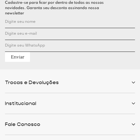
Cadastre-se para ficar por dentro de todas as nossas
novidades. Garanta seu desconto assinando nossa
newsletter
Enviar
Trocas e Devoluções
Políticas de Trocas
Prazo de Entrega
Institucional
Formas de Pagamento
Serviços de Entrega
Central de Atendimento
Quem Somos
Meus Pedidos
Personalist
Fale Conosco
Cashback
The Outlist
Política de Privacidade
Termos e Condições
(11) 94466-1500 - Whatsapp