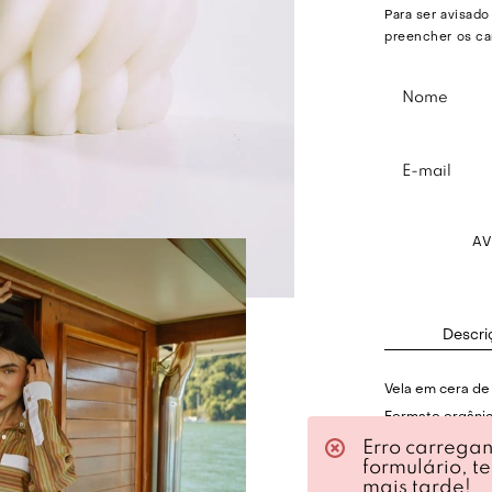
Para ser avisado
preencher os ca
A
Descri
Vela em cera de
Formato orgânic
Erro carrega
Acabamento tex
formulário, t
mais tarde!