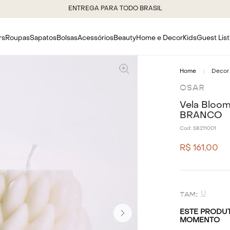
ENTREGA PARA TODO BRASIL
rs
Roupas
Sapatos
Bolsas
Acessórios
Beauty
Home e Decor
Kids
Guest List
Decor
OSAR
Vela Bloom
BRANCO
Cod:
58211001
R$
161
,
00
U
ESTE PRODUT
MOMENTO