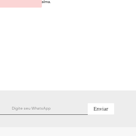
a vegetal de côco e palma.
Enviar