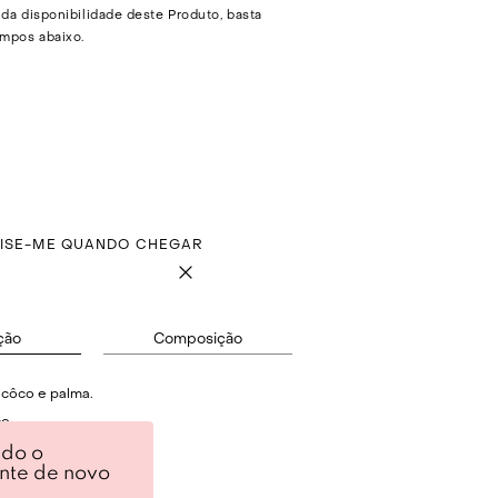
 da disponibilidade deste Produto, basta
mpos abaixo.
VISE-ME QUANDO CHEGAR
ção
Composição
 côco e palma.
o.
ndo o
turizado.
ente de novo