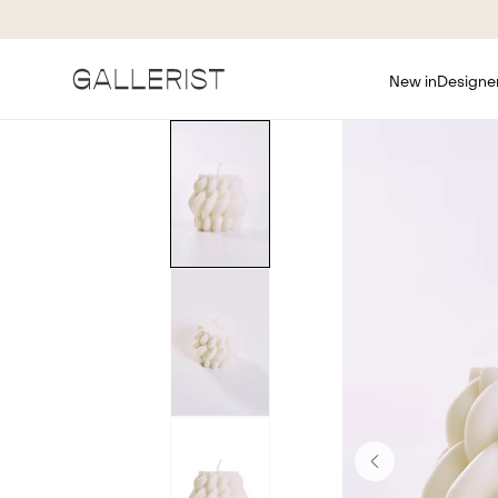
New in
Designe