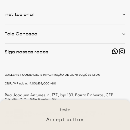
Políticas de Trocas
Prazo de Entrega
Institucional
Formas de Pagamento
Serviços de Entrega
Central de Atendimento
Quem Somos
Meus Pedidos
Personalist
Fale Conosco
Cashback
The Outlist
Política de Privacidade
Termos e Condições
(11) 94466-1500 - Whatsapp
Nossas Lojas
Siga nossas redes
shop@gallerist.com.br
Trabalhe Conosco
Mapa do Site
De Segunda à Sexta
Das 9h às 18h
GALLERIST COMÉRCIO E IMPORTAÇÃO DE CONFECÇÕES LTDA
CNPJ/MF sob n. 14.056.174/0001-80
Rua Joaquim Antunes, n. 177, loja 183, Bairro Pinheiros, CEP
05.415-010 - São Paulo - SP
teste
Accept button