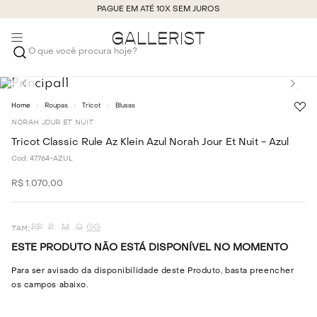
PAGUE EM ATÉ 10X SEM JUROS
O que você procura hoje?
Roupas
Tricot
Blusas
NORAH JOUR ET NUIT
Tricot Classic Rule Az Klein Azul Norah Jour Et Nuit - Azul
Cod:
47764-AZUL
R$
1
.
070
,
00
PP
P
M
G
GG
ESTE PRODUTO NÃO ESTÁ DISPONÍVEL NO MOMENTO
Para ser avisado da disponibilidade deste Produto, basta preencher
os campos abaixo.