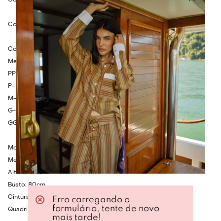
Combine com calça preta e scarpin para look casual chique.
Cor: Azul.
Composição: 80% viscose, 15% poliamida e 5% elastano.
Medidas:
PP- Busto: 104cm - Cintura: 96cm - Comprimento: 55cm.
P- Busto: 108cm - Cintura: 100cm - Comprimento: 57cm.
M- Busto: 112cm - Cintura: 104cm - Comprimento: 59cm.
G- Busto: 116cm - Cintura: 108cm - Comprimento: 61cm.
GG- Busto: 120cm - Cintura: 112cm - Comprimento: 63cm.
Modelo veste tamanho P.
Medidas da Modelo:
Altura: 1.75cm
Busto: 80cm
Cintura: 60cm
Erro carregando o
formulário, tente de novo
Quadril: 86cm
mais tarde!