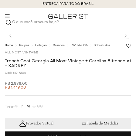
ENTREGA PARA TODO BRASIL
O que você procura hoje?
Roupas
Coleção
Casacos
INVERNO 26
Sobretudos
ALL MOST VINTAGE
Trench Coat Georgia All Most Vintage + Carolina Bittencourt
- XADREZ
Cod:
61717204
R$
2
.
898
,
00
R$
1
.
449
,
00
PP
P
M
G
GG
Provador Virtual
Tabela de Medidas