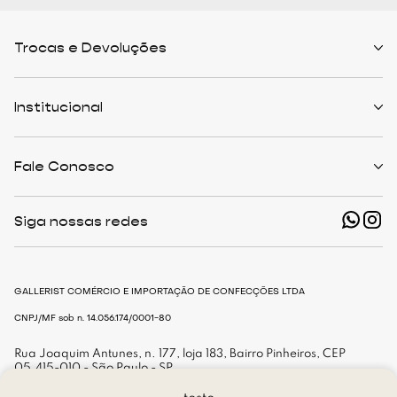
Trocas e Devoluções
Políticas de Trocas
Prazo de Entrega
Institucional
Formas de Pagamento
Serviços de Entrega
Central de Atendimento
Quem Somos
Meus Pedidos
Personalist
Fale Conosco
Cashback
The Outlist
Política de Privacidade
Termos e Condições
(11) 94466-1500 - Whatsapp
Nossas Lojas
Siga nossas redes
shop@gallerist.com.br
Trabalhe Conosco
Mapa do Site
De Segunda à Sexta
Das 9h às 18h
GALLERIST COMÉRCIO E IMPORTAÇÃO DE CONFECÇÕES LTDA
CNPJ/MF sob n. 14.056.174/0001-80
Rua Joaquim Antunes, n. 177, loja 183, Bairro Pinheiros, CEP
05.415-010 - São Paulo - SP