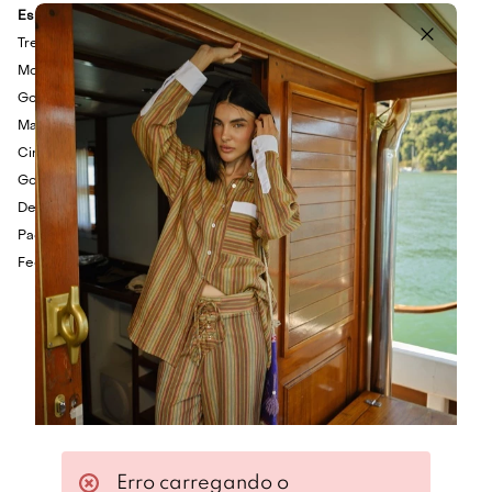
Especificações Técnicas
Trench coat em tecido plano encorpado
Modelagem reta
Gola alta
Mangas compridas
Cintura marcada por faixa com fivela
Gola e ombros com martingale
Detalhe em recortes contrastantes em sarja
Padronagem xadrez
Fechamento frontal em botões
Erro carregando o