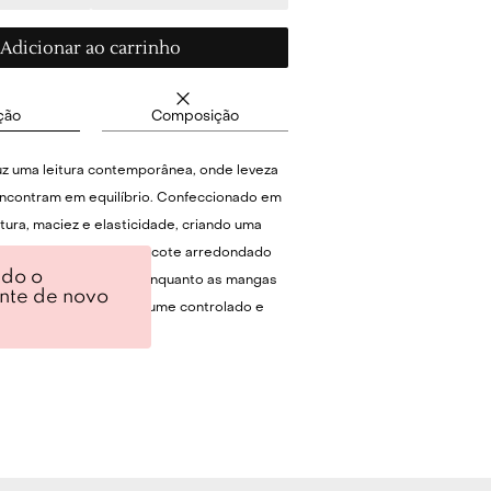
Adicionar ao carrinho
ção
Composição
uz uma leitura contemporânea, onde leveza
ncontram em equilíbrio. Confeccionado em
extura, maciez e elasticidade, criando uma
forto envolvente. O decote arredondado
ndo o
a do colo com precisão, enquanto as mangas
ente de novo
e bufantes ganham volume controlado e
lo punho franzido; sem forro, a peça
ã de malha que sustenta a composição com
lizando com a assinatura CRIS BARROS na
ITAN