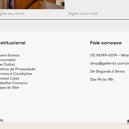
nstitucional
Fale conosco
uem Somos
(11) 96199-6019 - Wh
rsonalist
shop@gallerist.com.b
e Outlist
lítica de Privacidade
De Segunda à Sexta
ermos e Condições
ossas Lojas
Das 9h às 18h
rabalhe Conosco
apa do Site
DA