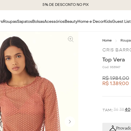
5% DE DESCONTO NO PIX
rs
Roupas
Sapatos
Bolsas
Acessórios
Beauty
Home e Decor
Kids
Guest List
Roupa
CRIS BARR
Top Vera
Cod:
933947
R$
1
.
984
,
00
R$
1
.
389
,
00
36
38
40
Provado