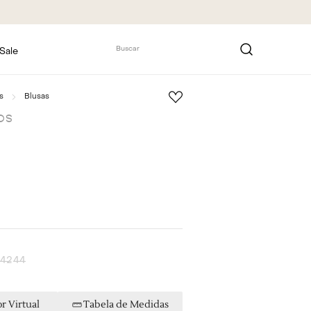
Buscar
Sale
s
Blusas
OS
42
44
r Virtual
Tabela de Medidas