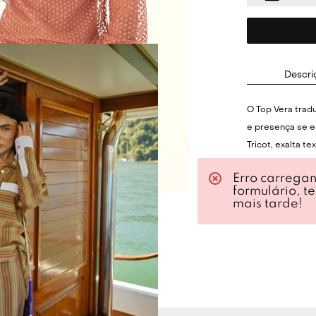
Descri
O Top Vera trad
e presença se e
Tricot, exalta t
sensação de con
Erro carrega
delimita a linh
formulário, t
longas levement
mais tarde!
são ajustadas pe
acompanha suti
discrição, fina
nuca.
Cor:
COSMOPOL