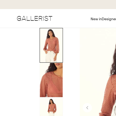
New in
Designe