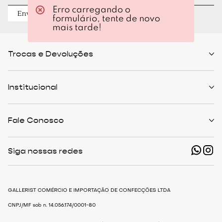
Erro carregando o
Enviar
formulário, tente de novo
mais tarde!
Trocas e Devoluções
Políticas de Trocas
Prazo de Entrega
Institucional
Formas de Pagamento
Serviços de Entrega
Central de Atendimento
Quem Somos
Meus Pedidos
Personalist
Fale Conosco
Cashback
The Outlist
Política de Privacidade
Termos e Condições
(11) 94466-1500 - Whatsapp
Nossas Lojas
Siga nossas redes
shop@gallerist.com.br
Trabalhe Conosco
Mapa do Site
De Segunda à Sexta
Das 9h às 18h
GALLERIST COMÉRCIO E IMPORTAÇÃO DE CONFECÇÕES LTDA
CNPJ/MF sob n. 14.056.174/0001-80