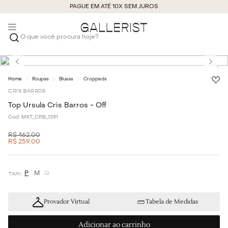
PAGUE EM ATÉ 10X SEM JUROS
O que você procura hoje?
Roupas
Blusas
Croppeds
CRIS BARROS
Top Ursula Cris Barros - Off
Cod:
MKT_CRB_1291
R$
462
,
00
R$
259
,
00
P
M
G
Provador Virtual
Tabela de Medidas
Adicionar ao carrinho