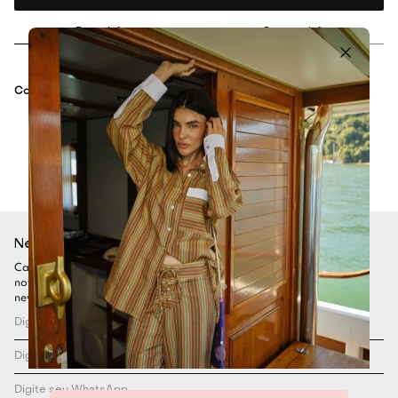
Descrição
Composição
Cor:
OFF WHITE
Newsletter
Cadastre-se para ficar por dentro de todas as nossas
novidades. Garanta seu desconto assinando nossa
newsletter