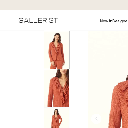
New in
Designe