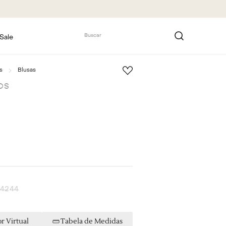
Buscar
Sale
s
Blusas
OS
42
44
r Virtual
Tabela de Medidas