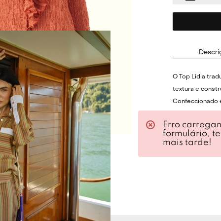
Descri
O Top Lidia tra
textura e const
Confeccionado e
bordado em poá
Erro carrega
acabamento refi
formulário, t
colo com leveza
mais tarde!
meia bola forra
a peça com deta
forro para prese
Cor:
EXPRESSO