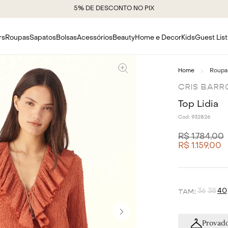
5% DE DESCONTO NO PIX
rs
Roupas
Sapatos
Bolsas
Acessórios
Beauty
Home e Decor
Kids
Guest List
Roupa
CRIS BARR
Top Lidia
Cod:
932826
R$
1
.
784
,
00
R$
1
.
159
,
00
36
38
40
Provado