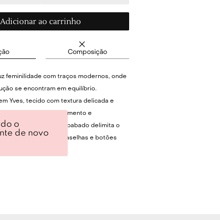
Adicionar ao carrinho
ção
Composição
duz feminilidade com traços modernos, onde
rução se encontram em equilíbrio.
m Yves, tecido com textura delicada e
, oferecendo ótimo caimento e
ndo o
nado. O decote V com babado delimita o
ente de novo
, enquanto a vista com aselhas e botões
dos garante fechamento preciso e arremata
lhe autoral CRIS BARROS, finalizando sem
rvar a leveza da construção.