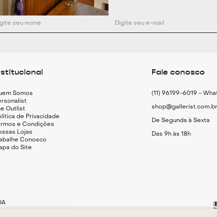
nstitucional
Fale conosco
uem Somos
(11) 96199-6019 - Wh
rsonalist
shop@gallerist.com.b
e Outlist
lítica de Privacidade
De Segunda à Sexta
ermos e Condições
ossas Lojas
Das 9h às 18h
rabalhe Conosco
apa do Site
DA