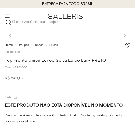
ENTREGA PARA TODO BRASIL
O que você procura hoje?
Roupas
Blusas
Blusas
LO DE LUI
Top Frente Única Lenço Selva Lo de Lui - PRETO
Cod:
62861002
R$
840
,
00
U
ESTE PRODUTO NÃO ESTÁ DISPONÍVEL NO MOMENTO
Para ser avisado da disponibilidade deste Produto, basta preencher
os campos abaixo.