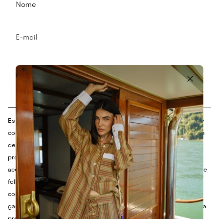
AVISE-ME QUANDO CHEGAR
Descrição
Composição
Este top frente única redefine a silhueta com uma proposta fluida e
contemporânea. Com modelagem slim que valoriza o corpo, a peça
destaca-se pelo design inspirado na leveza de um lenço,
proporcionando um visual sofisticado e autêntico. O acabamento
acetinado confere um brilho sutil e refinado, enquanto a estampa de
folhagens traz um toque artístico e orgânico à composição. A
construção com costas nuas e o fechamento por amarração
garantem um ajuste preciso, criando um movimento elegante e uma