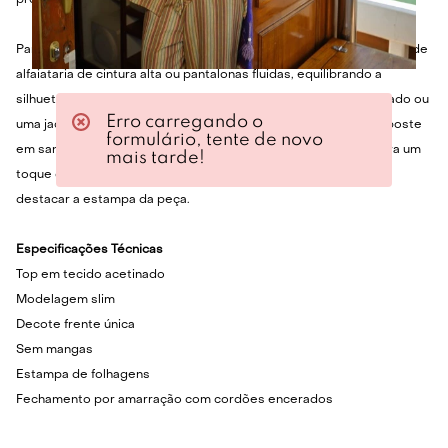
presença marcante.
Para um visual urbano e sofisticado, combine este top com calças de
alfaiataria de cintura alta ou pantalonas fluidas, equilibrando a
silhueta. Em dias amenos, sobreponha com um blazer estruturado ou
Erro carregando o
uma jaqueta de couro para um contraste moderno. Nos pés, aposte
formulário, tente de novo
em sandálias de tiras finas para eventos noturnos ou mules para um
mais tarde!
toque casual-chic. Finalize com acessórios minimalistas para
destacar a estampa da peça.
Especificações Técnicas
Top em tecido acetinado
Modelagem slim
Decote frente única
Sem mangas
Estampa de folhagens
Fechamento por amarração com cordões encerados