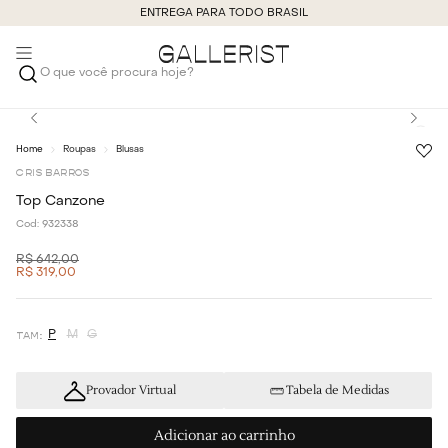
ENTREGA PARA TODO BRASIL
O que você procura hoje?
Roupas
Blusas
CRIS BARROS
Top Canzone
Cod:
932338
R$
642
,
00
R$
319
,
00
P
M
G
Provador Virtual
Tabela de Medidas
Adicionar ao carrinho