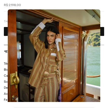
R$
2
.
198
,
00
VER MAIS 4
34
35
36
37
38
39
40
41
Adicionar ao carrinho
Descrição
Composição
*Este calçado utiliza numeração brasileira.
Tênis em couro.
Bico redondo microperfurado.
Cano curto.
Sola de borracha.
Detalhes de etiqueta bordada na língua e colarinho acolchoado.
Acabamento em camurça de cor contrastante.
Fechamento em amarração de cadarços.