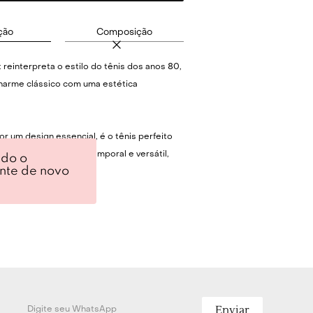
ção
Composição
 reinterpreta o estilo do tênis dos anos 80,
harme clássico com uma estética
.
r um design essencial, é o tênis perfeito
graças ao seu estilo atemporal e versátil,
ndo o
ente de novo
orto diário e unindo estilo duradouro e
 Um design essencial e extremamente
la de borracha alta que proporciona suporte
 o inconfundível logo da Autry.
Técnicas
ro napa supermacio.
erfurada.
Enviar
 de algodão.