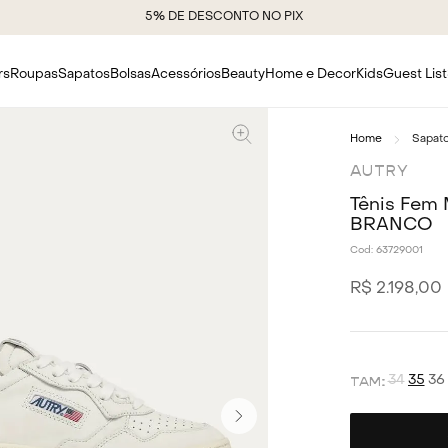
5% DE DESCONTO NO PIX
rs
Roupas
Sapatos
Bolsas
Acessórios
Beauty
Home e Decor
Kids
Guest List
Sapat
AUTRY
Tênis Fem 
BRANCO
Cod:
63729001
R$
2
.
198
,
00
34
35
36