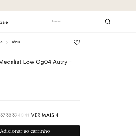
Buscar
Sale
os
Tênis
Medalist Low Gg04 Autry -
VER MAIS 4
37
38
39
40
41
Adicionar ao carrinho