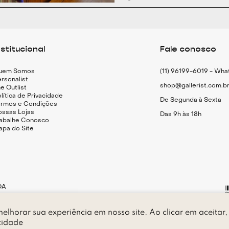
Etiqueta costur
Colarinho acolc
Forro em couro 
nstitucional
Fale conosco
Palmilha de cour
Sola de borrach
uem Somos
(11) 96199-6019 - Wh
Bolsa de tecido
rsonalist
shop@gallerist.com.b
e Outlist
lítica de Privacidade
De Segunda à Sexta
Medidas
ermos e Condições
ossas Lojas
Altura da sola: 
Das 9h às 18h
rabalhe Conosco
apa do Site
DA
elhorar sua experiência em nosso site. Ao clicar em aceitar,
P 05.415-010 - São Paulo - SP
cidade