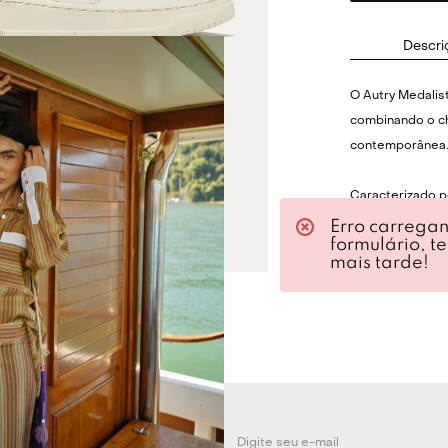
Descri
O Autry Medalist
combinando o c
contemporânea
Caracterizado po
para o dia a dia 
Erro carrega
formulário, t
oferecendo conf
mais tarde!
funcionalidade.
versátil com so
aos movimentos e
Especificações 
Cabedal em cou
Biqueira microp
Cadarços planos