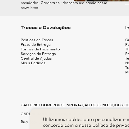
novidades. Garanta seu desconto assinando nossa
newsletter
Trocas e Devoluções
I
Políticas de Trocas
Q
Prazo de Entrega
Pe
Formas de Pagamento
Th
Serviços de Entrega
Po
Central de Ajudas
T
Meus Pedidos
N
T
M
GALLERIST COMÉRCIO E IMPORTAÇÃO DE CONFECÇÕES LT
CNPJ/MF sob n. 14.056.174/0001-80
Utilizamos cookies para personalizar e m
Rua Joaquim Antunes, n. 177, loja 183, Bairro Pinheiros, CE
concorda com a nossa
política de priva