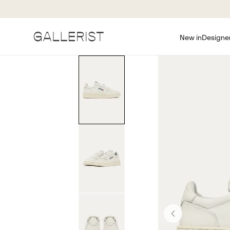
New in
Designe