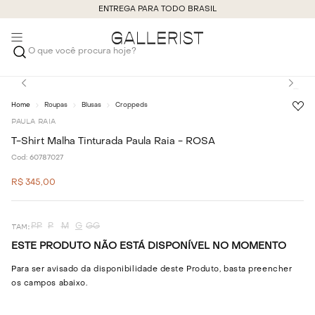
ENTREGA PARA TODO BRASIL
O que você procura hoje?
Roupas
Blusas
Croppeds
PAULA RAIA
T-Shirt Malha Tinturada Paula Raia - ROSA
Cod:
60787027
R$
345
,
00
PP
P
M
G
GG
ESTE PRODUTO NÃO ESTÁ DISPONÍVEL NO MOMENTO
Para ser avisado da disponibilidade deste Produto, basta preencher
os campos abaixo.