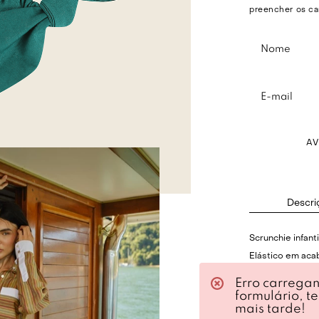
preencher os ca
A
Descri
Scrunchie infan
Elástico em aca
Headpiece com l
Erro carrega
formulário, t
mais tarde!
Cor: Verde esme