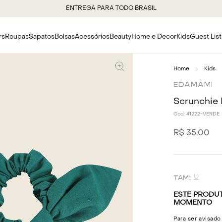
ENTREGA PARA TODO BRASIL
rs
Roupas
Sapatos
Bolsas
Acessórios
Beauty
Home e Decor
Kids
Guest List
Kids
EDAMAMI
Scrunchie 
Cod:
41222-VERDE
R$
35
,
00
U
ESTE PRODUT
MOMENTO
Para ser avisado