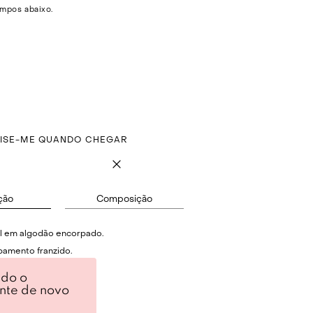
mpos abaixo.
VISE-ME QUANDO CHEGAR
ção
Composição
til em algodão encorpado.
bamento franzido.
aço maxi fixo.
ndo o
ente de novo
ralda.