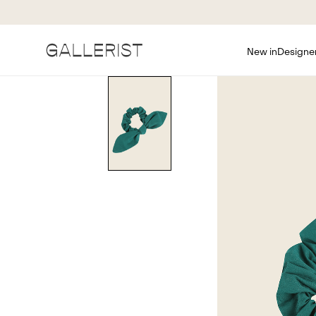
New in
Designe