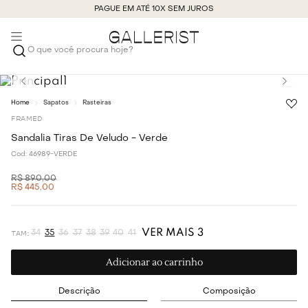
PAGUE EM ATÉ 10X SEM JUROS
O que você procura hoje?
Sapatos
Rasteiras
FRAMED
Sandalia Tiras De Veludo - Verde
Cod:
46989-VERDE
R$
890
,
00
R$
445
,
00
VER MAIS 3
34
35
36
37
38
39
40
41
Adicionar ao carrinho
Descrição
Composição