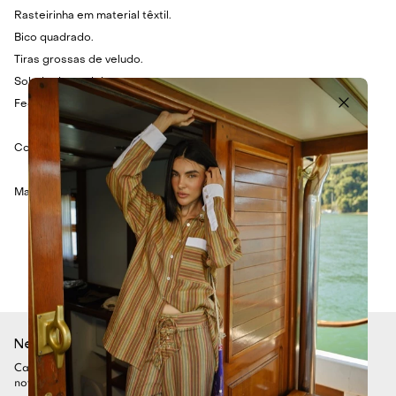
Rasteirinha em material têxtil.
Bico quadrado.
Tiras grossas de veludo.
Solado de madeira.
Fechamento em amarração.
Cor: Verde e bege.
Material: Veludo.
Newsletter
Cadastre-se para ficar por dentro de todas as nossas
novidades. Garanta seu desconto assinando nossa