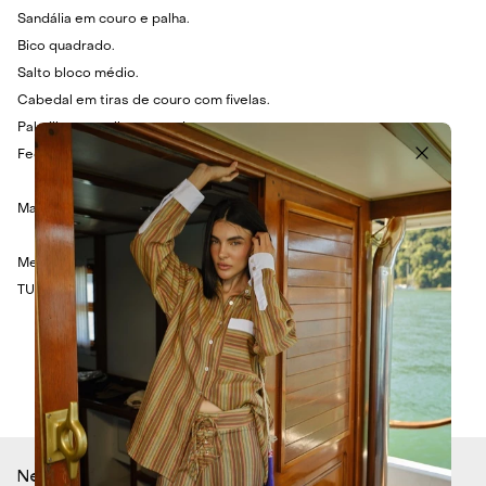
Sandália em couro e palha.
Bico quadrado.
Salto bloco médio.
Cabedal em tiras de couro com fivelas.
Palmilha em palha trançada.
Fechamento em fivela no tornozelo.
Material: Couro e palha.
Medidas:
TU - Altura do salto: 7,5cm
Newsletter