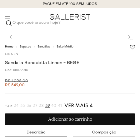
PAGUE EM ATÉ 10X SEM JUROS
O que você procura hoje?
Sapatos
Sandálias
Salto Médio
LINNEN
Sandalia Benedetta Linnen - BEGE
Cod:
58579010
R$
1
.
098
,
00
R$
549
,
00
VER MAIS 4
34
35
36
37
38
39
40
41
Adicionar ao carrinho
Descrição
Composição