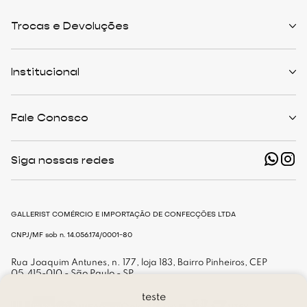
Trocas e Devoluções
Políticas de Trocas
Prazo de Entrega
Institucional
Formas de Pagamento
Serviços de Entrega
Central de Atendimento
Quem Somos
Meus Pedidos
Personalist
Fale Conosco
Cashback
The Outlist
Política de Privacidade
Termos e Condições
(11) 94466-1500 - Whatsapp
Nossas Lojas
Siga nossas redes
shop@gallerist.com.br
Trabalhe Conosco
Mapa do Site
De Segunda à Sexta
Das 9h às 18h
GALLERIST COMÉRCIO E IMPORTAÇÃO DE CONFECÇÕES LTDA
CNPJ/MF sob n. 14.056.174/0001-80
Rua Joaquim Antunes, n. 177, loja 183, Bairro Pinheiros, CEP
05.415-010 - São Paulo - SP
teste