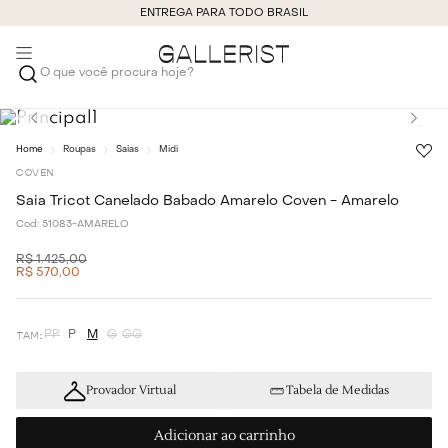
ENTREGA PARA TODO BRASIL
O que você procura hoje?
Roupas
Saias
Midi
COVEN
Saia Tricot Canelado Babado Amarelo Coven - Amarelo
Cod:
51083-AMARELO
R$
1
.
425
,
00
R$
570
,
00
PP
P
M
G
GG
Provador Virtual
Tabela de Medidas
Adicionar ao carrinho