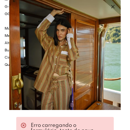
G- Cintura: 104cm - Quadril: 104cm - Comprimento: 86cm.
GG- Cintura: 108cm - Quadril: 108cm - Comprimento: 88cm.
Modelo veste tamanho P.
Medidas da Modelo:
Altura: 1.75cm
Busto: 80cm
Cintura: 60cm
Quadril: 86cm
Erro carregando o