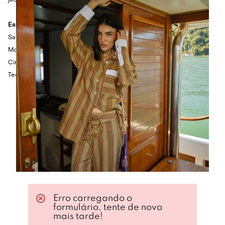
jaqueta para sobrepor, criando uma composição moderna.
Especificações Técnicas
Saia longa em algodão
Modelagem evasê
Cintura alta
Tecido possui leve transparência
Erro carregando o
formulário, tente de novo
mais tarde!