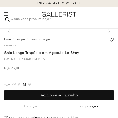
ENTREGA PARA TODO BRASIL
O que você procura hoje?
Roupas
Saias
Longas
LE SHAY
Saia Longa Trapézio em Algodão Le Shay
Cod:
MKT_LSY_0078_PRETO_M
R$
867
,
00
PP
P
M
G
Adicionar ao carrinho
Descrição
Composição
*Produto comercializado e enviado por Le Shay.