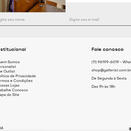
nstitucional
Fale conosco
uem Somos
(11) 96199-6019 - Wh
rsonalist
shop@gallerist.com.b
e Outlist
lítica de Privacidade
De Segunda à Sexta
ermos e Condições
ossas Lojas
Das 9h às 18h
rabalhe Conosco
apa do Site
DA