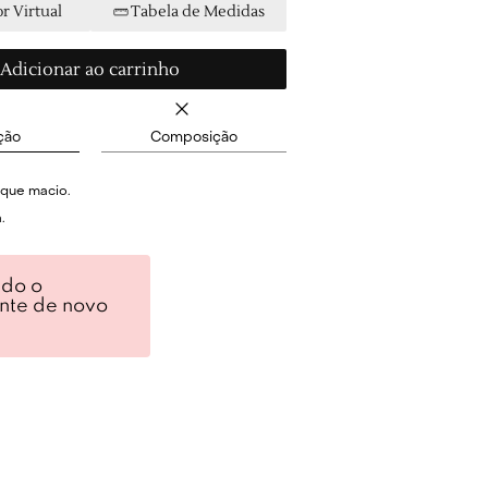
r Virtual
Tabela de Medidas
Adicionar ao carrinho
ção
Composição
oque macio.
.
e.
ndo o
ido.
ente de novo
 posterior.
rior por zíper invisível.
% Algodão e 2% Elastano.