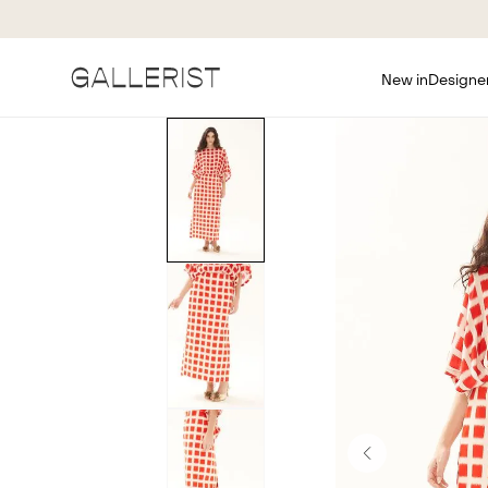
New in
Designe