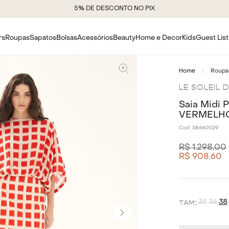
5% DE DESCONTO NO PIX
rs
Roupas
Sapatos
Bolsas
Acessórios
Beauty
Home e Decor
Kids
Guest List
Roupa
LE SOLEIL 
Saia Midi P
VERMELH
Cod:
58660029
R$
1
.
298
,
00
R$
908
,
60
34
36
38