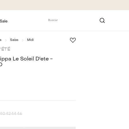
Buscar
Sale
s
Saias
Midi
D'ÉTÉ
ippa Le Soleil D'ete -
O
40
42
44
46