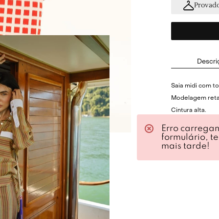
Provado
Descri
Saia midi com t
Modelagem reta
Cintura alta.
Cós com recort
Erro carrega
Sem forro embut
formulário, t
mais tarde!
Barra com fenda
Fechamento poste
Composição: 98