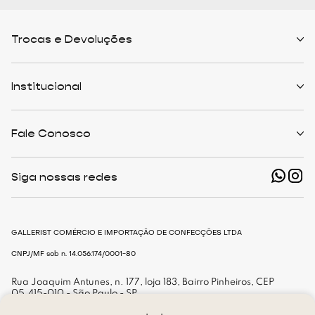
Trocas e Devoluções
Políticas de Trocas
Prazo de Entrega
Institucional
Formas de Pagamento
Serviços de Entrega
Central de Atendimento
Quem Somos
Meus Pedidos
Personalist
Fale Conosco
Cashback
The Outlist
Política de Privacidade
Termos e Condições
(11) 94466-1500 - Whatsapp
Nossas Lojas
Siga nossas redes
shop@gallerist.com.br
Trabalhe Conosco
Mapa do Site
De Segunda à Sexta
Das 9h às 18h
GALLERIST COMÉRCIO E IMPORTAÇÃO DE CONFECÇÕES LTDA
CNPJ/MF sob n. 14.056.174/0001-80
Rua Joaquim Antunes, n. 177, loja 183, Bairro Pinheiros, CEP
05.415-010 - São Paulo - SP