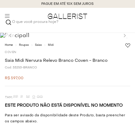
PAGUE EM ATÉ 10X SEM JUROS
O que você procura hoje?
Roupas
Saias
Midi
COVEN
Saia Midi Nervura Relevo Branco Coven - Branco
Cod:
33253-BRANCO
R$
597
,
00
PP
P
M
G
GG
ESTE PRODUTO NÃO ESTÁ DISPONÍVEL NO MOMENTO
Para ser avisado da disponibilidade deste Produto, basta preencher
os campos abaixo.