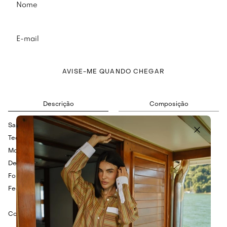
AVISE-ME QUANDO CHEGAR
Descrição
Composição
Saia midi em toque de linho.
Tecido levemente encorpado.
Modelagem evasê.
Detalhes em babados verticais.
Forro embutido.
Fechamento por zíper posterior.
Cor: Off white.