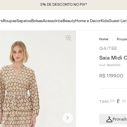
5% DE DESCONTO NO PIX*
rs
Roupas
Sapatos
Bolsas
Acessórios
Beauty
Home e Decor
Kids
Guest List
Roupa
GAITEE
Saia Midi 
Cod:
58647010
R$
1
.
199
,
00
PP
P
M
Provado