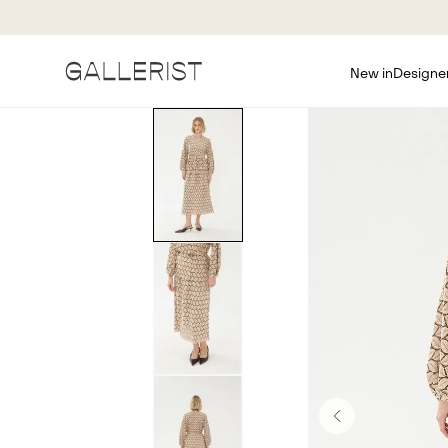
New in
Designe