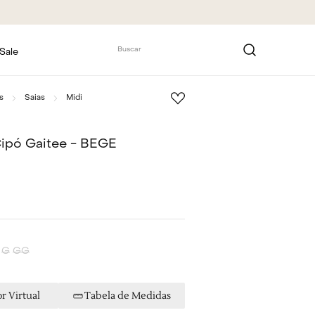
Buscar
Sale
s
Saias
Midi
Cipó Gaitee - BEGE
G
GG
r Virtual
Tabela de Medidas