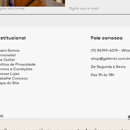
nstitucional
Fale conosco
uem Somos
(11) 96199-6019 - Wh
rsonalist
shop@gallerist.com.b
e Outlist
lítica de Privacidade
De Segunda à Sexta
ermos e Condições
ossas Lojas
Das 9h às 18h
rabalhe Conosco
apa do Site
DA