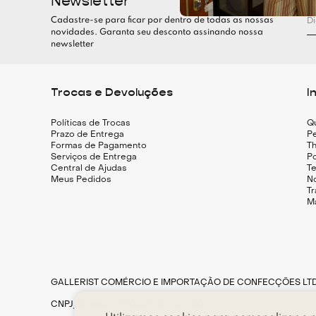
Newsletter
Cadastre-se para ficar por dentro de todas as nossas
novidades. Garanta seu desconto assinando nossa
newsletter
Trocas e Devoluções
I
Políticas de Trocas
Q
Prazo de Entrega
Pe
Formas de Pagamento
Th
Serviços de Entrega
Po
Central de Ajudas
T
Meus Pedidos
N
T
M
GALLERIST COMÉRCIO E IMPORTAÇÃO DE CONFECÇÕES LT
CNPJ/MF sob n. 14.056.174/0001-80