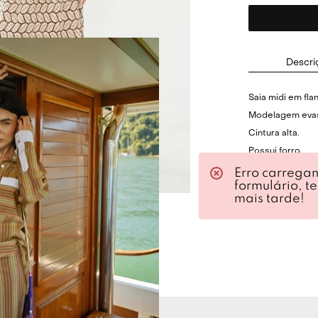
Descri
Saia midi em fla
Modelagem eva
Cintura alta.
Possui forro.
Padronagem de 
Erro carrega
formulário, t
Acompanha pepl
mais tarde!
Fechamento poste
Composição:
Tecido Principal
Forro: 100% Al