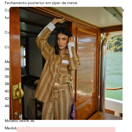
Fechamento posterior em zíper de metal.
Combine com top texturizado colorido e sandália dourada para look
fun.
Cor: Roxo, rosa, azul, verde, amarelo, laranja, off-white e vermelho.
Composição: 100% Poliéster.
Medidas:
34- Cintura: cm - Quadril: cm - Comprimento: cm.
36- Cintura: 72cm - Quadril: 98cm - Comprimento: 85cm.
38- Cintura: cm - Quadril: cm - Comprimento: cm.
40- Cintura: cm - Quadril: cm - Comprimento: cm.
42- Cintura: cm - Quadril: cm - Comprimento: cm.
44- Cintura: cm - Quadril: cm - Comprimento: cm.
Modelo veste 36.
Medidas da Modelo: