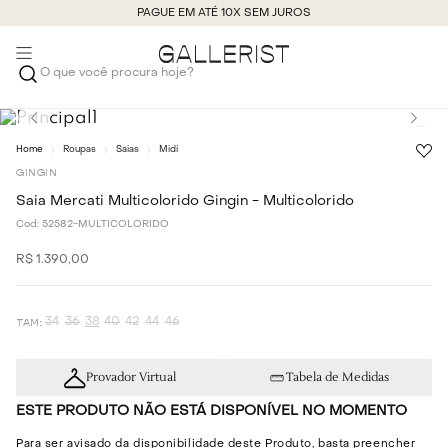
PAGUE EM ATÉ 10X SEM JUROS
O que você procura hoje?
Roupas
Saias
Midi
GINGIN
Saia Mercati Multicolorido Gingin - Multicolorido
Cod:
52582-MULTICOLORIDO
R$
1
.
390
,
00
34
36
38
40
42
44
46
Provador Virtual
Tabela de Medidas
ESTE PRODUTO NÃO ESTÁ DISPONÍVEL NO MOMENTO
Para ser avisado da disponibilidade deste Produto, basta preencher