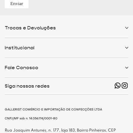
Enviar
Trocas e Devoluções
Políticas de Trocas
Prazo de Entrega
Institucional
Formas de Pagamento
Serviços de Entrega
Central de Atendimento
Quem Somos
Meus Pedidos
Personalist
Fale Conosco
Cashback
The Outlist
Política de Privacidade
Termos e Condições
(11) 94466-1500 - Whatsapp
Nossas Lojas
Siga nossas redes
shop@gallerist.com.br
Trabalhe Conosco
Mapa do Site
De Segunda à Sexta
Das 9h às 18h
GALLERIST COMÉRCIO E IMPORTAÇÃO DE CONFECÇÕES LTDA
CNPJ/MF sob n. 14.056.174/0001-80
Rua Joaquim Antunes, n. 177, loja 183, Bairro Pinheiros, CEP