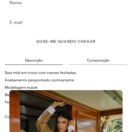
AVISE-ME QUANDO CHEGAR
Descrição
Composição
Saia mídi em tricot com tramas fechadas.
Acabamento pespontado contrastante.
Modelagem evasê.
Barra desfiada.
Fechamento por zíper nas costas.
Cor: Bege.