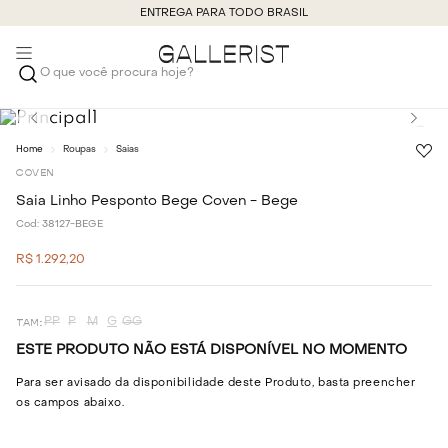
ENTREGA PARA TODO BRASIL
O que você procura hoje?
Roupas
Saias
COVEN
Saia Linho Pesponto Bege Coven - Bege
Cod:
38127-BEGE
R$
1
.
292
,
20
PP
P
M
G
GG
ESTE PRODUTO NÃO ESTÁ DISPONÍVEL NO MOMENTO
Para ser avisado da disponibilidade deste Produto, basta preencher
os campos abaixo.