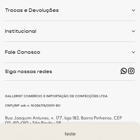
Trocas e Devoluções
Políticas de Trocas
Prazo de Entrega
Institucional
Formas de Pagamento
Serviços de Entrega
Central de Atendimento
Quem Somos
Meus Pedidos
Personalist
Fale Conosco
Cashback
The Outlist
Política de Privacidade
Termos e Condições
(11) 94466-1500 - Whatsapp
Nossas Lojas
Siga nossas redes
shop@gallerist.com.br
Trabalhe Conosco
Mapa do Site
De Segunda à Sexta
Das 9h às 18h
GALLERIST COMÉRCIO E IMPORTAÇÃO DE CONFECÇÕES LTDA
CNPJ/MF sob n. 14.056.174/0001-80
Rua Joaquim Antunes, n. 177, loja 183, Bairro Pinheiros, CEP
05.415-010 - São Paulo - SP
teste