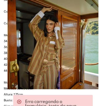
casual chique.
Cor: Preto, branco e amarelo.
Composição: 100% Algodão.
Medidas:
34- Cintura: 62cm - Quadril: 90cm - Comprimento: 37cm.
36- Cintura: 66cm - Quadril: 94cm - Comprimento: 39cm.
38- Cintura: 70cm - Quadril: 98cm - Comprimento: 41cm.
40- Cintura: 74cm - Quadril: 102cm - Comprimento: 43cm.
42- Cintura: 78cm - Quadril: 106cm - Comprimento: 45cm.
44- Cintura: 82cm - Quadril: 110cm - Comprimento: 47cm.
Modelo veste 36.
Medidas da Modelo:
Altura: 1.75cm
Busto: 80cm
Erro carregando o
formulário, tente de novo