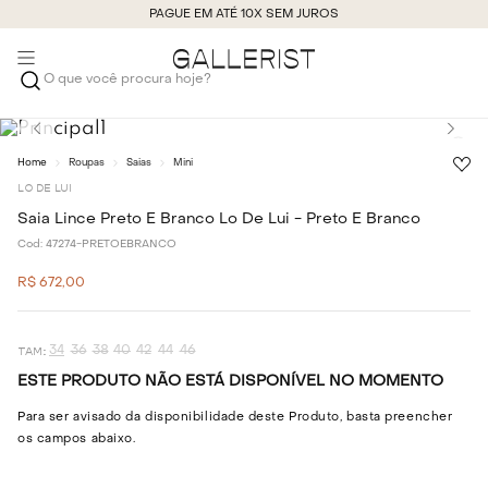
PAGUE EM ATÉ 10X SEM JUROS
O que você procura hoje?
Roupas
Saias
Mini
LO DE LUI
Saia Lince Preto E Branco Lo De Lui - Preto E Branco
Cod:
47274-PRETOEBRANCO
R$
672
,
00
34
36
38
40
42
44
46
ESTE PRODUTO NÃO ESTÁ DISPONÍVEL NO MOMENTO
Para ser avisado da disponibilidade deste Produto, basta preencher
os campos abaixo.