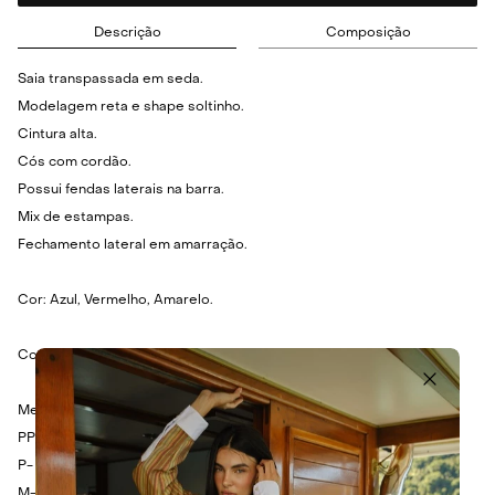
Descrição
Composição
Saia transpassada em seda.
Modelagem reta e shape soltinho.
Cintura alta.
Cós com cordão.
Possui fendas laterais na barra.
Mix de estampas.
Fechamento lateral em amarração.
Cor: Azul, Vermelho, Amarelo.
Composição: 100% seda.
Medidas:
PP- Cintura: 82cm - Quadril: 102cm - Comprimento: 84cm.
P- Cintura: 86cm - Quadril: 106cm - Comprimento: 86cm.
M- Cintura: 90cm - Quadril: 110cm - Comprimento: 88cm.