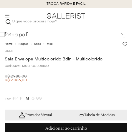
TROCA RÁPIDA E FÁCIL
O que você procura hoje?
Roupas
Saias
Midi
BDLN
Saia Envelope Multicolorido Bdln - Multicolorido
Cod:
54231-MULTICOLORIDO
R$
2
.
980
,
00
R$
2
.
086
,
00
PP
P
M
G
GG
Provador Virtual
Tabela de Medidas
Adicionar ao carrinho