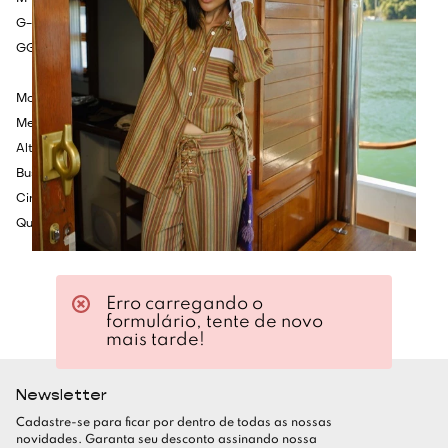
G- Cintura: 94cm - Quadril: 114cm - Comprimento: 90cm.
GG- Cintura: 98cm - Quadril: 118cm - Comprimento: 92cm.
Modelo veste tamanho P.
Medidas da Modelo:
Altura: 1.75cm
Busto: 80cm
Cintura: 60cm
Quadril: 86cm
Erro carregando o
formulário, tente de novo
mais tarde!
Newsletter
Cadastre-se para ficar por dentro de todas as nossas
novidades. Garanta seu desconto assinando nossa