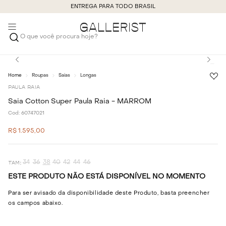
ENTREGA PARA TODO BRASIL
O que você procura hoje?
Roupas
Saias
Longas
PAULA RAIA
Saia Cotton Super Paula Raia - MARROM
Cod:
60747021
R$
1
.
595
,
00
34
36
38
40
42
44
46
ESTE PRODUTO NÃO ESTÁ DISPONÍVEL NO MOMENTO
Para ser avisado da disponibilidade deste Produto, basta preencher
os campos abaixo.