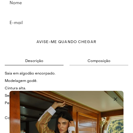
AVISE-ME QUANDO CHEGAR
Descrição
Composição
Saia em algodão encorpado.
Modelagem godê.
Cintura alta.
Sem forro.
Peça lisa.
Composição: 72% Algodão, 25% Poliamida e 3% Elastano.