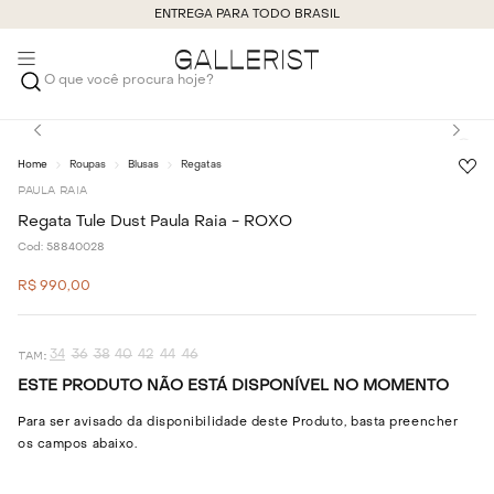
ENTREGA PARA TODO BRASIL
O que você procura hoje?
Roupas
Blusas
Regatas
PAULA RAIA
Regata Tule Dust Paula Raia - ROXO
Cod:
58840028
R$
990
,
00
34
36
38
40
42
44
46
ESTE PRODUTO NÃO ESTÁ DISPONÍVEL NO MOMENTO
Para ser avisado da disponibilidade deste Produto, basta preencher
os campos abaixo.