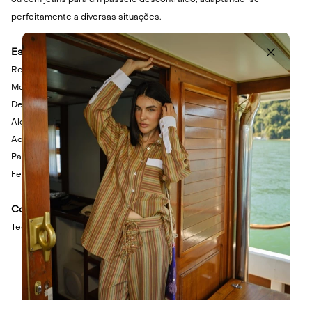
ou com jeans para um passeio descontraído, adaptando-se
perfeitamente a diversas situações.
Especificações Técnicas
Regata em tecido plano encorpado
Modelagem ampla
Decote reto
Alças finas
Acabamento pespontado
Padronagem de listras
Fechamento posterior em zíper de metal
Composição
Tecido Principal: 98% Algodão, 2% Elastano.