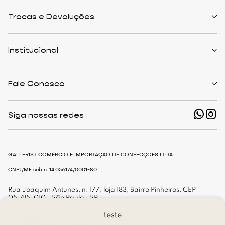
Trocas e Devoluções
Políticas de Trocas
Prazo de Entrega
Institucional
Formas de Pagamento
Serviços de Entrega
Central de Atendimento
Quem Somos
Meus Pedidos
Personalist
Fale Conosco
Cashback
The Outlist
Política de Privacidade
Termos e Condições
(11) 94466-1500 - Whatsapp
Nossas Lojas
Siga nossas redes
shop@gallerist.com.br
Trabalhe Conosco
Mapa do Site
De Segunda à Sexta
Das 9h às 18h
GALLERIST COMÉRCIO E IMPORTAÇÃO DE CONFECÇÕES LTDA
CNPJ/MF sob n. 14.056.174/0001-80
Rua Joaquim Antunes, n. 177, loja 183, Bairro Pinheiros, CEP
05.415-010 - São Paulo - SP
teste