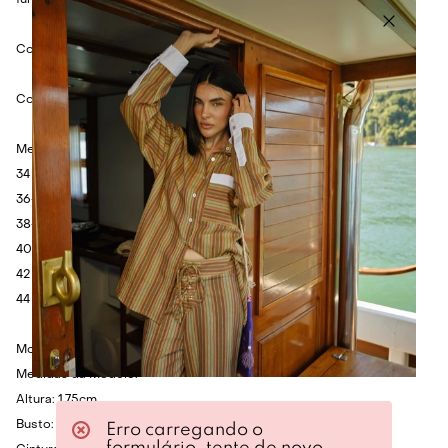
fun.
Cor: Vinho e bege.
Composição: 100% algodão.
Medidas:
34 - Busto: 58cm - Cintura: 82cm - Comprimento: 44cm.
36- Busto: 62cm - Cintura: 86cm - Comprimento: 46cm.
38- Busto: 66cm - Cintura: 90cm - Comprimento: 48cm.
40 - Busto: 70cm - Cintura: 94cm - Comprimento: 50cm.
42 - Busto: 74cm - Cintura: 98cm - Comprimento: 52cm.
44 - Busto: 78cm - Cintura: 102cm - Comprimento: 54cm.
Modelo veste P.
Medidas da Modelo:
Altura: 1.75cm
Busto: 80cm
Erro carregando o
formulário, tente de novo