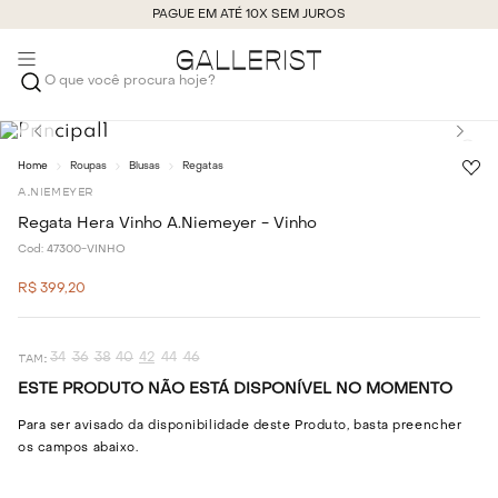
PAGUE EM ATÉ 10X SEM JUROS
O que você procura hoje?
Roupas
Blusas
Regatas
A.NIEMEYER
Regata Hera Vinho A.Niemeyer - Vinho
Cod:
47300-VINHO
R$
399
,
20
34
36
38
40
42
44
46
ESTE PRODUTO NÃO ESTÁ DISPONÍVEL NO MOMENTO
Para ser avisado da disponibilidade deste Produto, basta preencher
os campos abaixo.