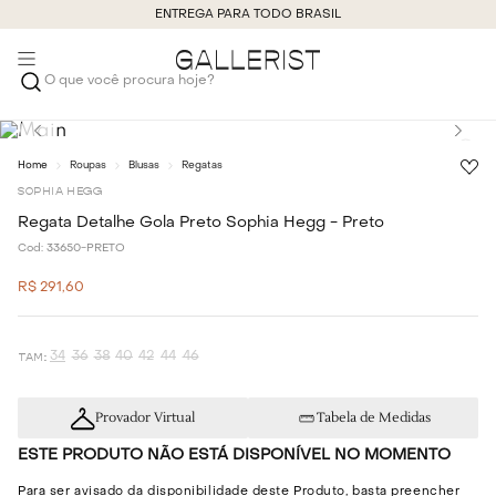
ENTREGA PARA TODO BRASIL
O que você procura hoje?
Roupas
Blusas
Regatas
SOPHIA HEGG
Regata Detalhe Gola Preto Sophia Hegg - Preto
Cod:
33650-PRETO
R$
291
,
60
34
36
38
40
42
44
46
Provador Virtual
Tabela de Medidas
ESTE PRODUTO NÃO ESTÁ DISPONÍVEL NO MOMENTO
Para ser avisado da disponibilidade deste Produto, basta preencher