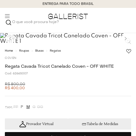
ENTREGA PARA TODO BRASIL
O que você procura hoje?
Roupas
Blusas
Regatas
COVEN
Regata Cavada Tricot Canelado Coven - OFF WHITE
Cod:
62665007
R$
800
,
00
R$
400
,
00
PP
P
M
G
GG
Provador Virtual
Tabela de Medidas