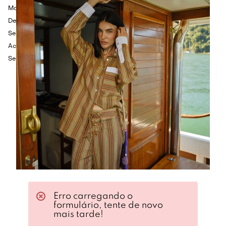
Modelagem ajustada
Decote redondo
Sem mangas
Acabamento canelado
Sem fechamento
Erro carregando o
formulário, tente de novo
mais tarde!