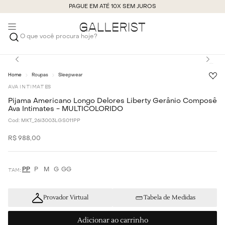
PAGUE EM ATÉ 10X SEM JUROS
O que você procura hoje?
Roupas
Sleepwear
AVA INTIMATES
Pijama Americano Longo Delores Liberty Gerânio Composê
Ava Intimates - MULTICOLORIDO
Cod:
MKT_26I3003LGS011PP
R$
988
,
00
PP
P
M
G
GG
Provador Virtual
Tabela de Medidas
Adicionar ao carrinho