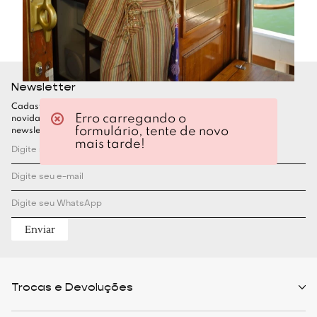
Newsletter
Cadastre-se para ficar por dentro de todas as nossas
Erro carregando o
novidades. Garanta seu desconto assinando nossa
formulário, tente de novo
newsletter
mais tarde!
Enviar
Trocas e Devoluções
Políticas de Trocas