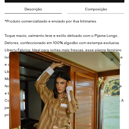
Descrição
Composição
*Produto comercializado e enviado por Ava Intimates.
Toque macio, caimento leve e estilo delicado com o Pijama Longo
Delores, confeccionado em 100% algodão com estampa exclusiva
Liberty Fabrics; Ideal para noites mais frescas, esse pijama feminino
longo combina o conforto da viscose com uma modelagem elegante
e detalhes que valorizam o bem-estar e o visual; Estampa exclusiva:
Liberty Fabrics; Modelo composê estampado com tecido liso azul;
Modelagem reta e confortável; Camisa com gola, manga curta e
fechamento por botões; Calça com cós elástico, cordão para ajuste
e bolsos nas costas; Tecido leve, toque suave e respirável;
Composição: 100% viscose; Modelo veste tamanho P; Lavar à mão; A
peça pode encolher em média 3,5 cm no comprimento após a
primeira lavagem.