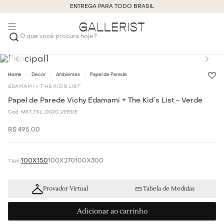
ENTREGA PARA TODO BRASIL
O que você procura hoje?
Decor
Ambientes
Papel de Parede
EDAMAMI + THE KID'S LIST
Papel de Parede Vichy Edamami + The Kid´s List - Verde
Cod:
MKT_TKL_0020_VERDE
R$
495
,
00
100X150
100X270
100X300
Provador Virtual
Tabela de Medidas
Adicionar ao carrinho