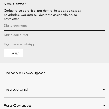
Newsletter
Cadastre-se para ficar por dentro de todas as nossas
novidades. Garanta seu desconto assinando nossa
newsletter
Enviar
Trocas e Devoluções
Políticas de Trocas
Prazo de Entrega
Institucional
Formas de Pagamento
Serviços de Entrega
Central de Atendimento
Quem Somos
Meus Pedidos
Personalist
Fale Conosco
Cashback
The Outlist