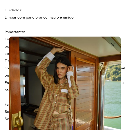
Cuidados:
Limpar com pano branco macio e úmido.
Importante:
Este produto é feito especialmente para você e não haverá
possibilidade de troca de papéis de parede aplicados que
apresentarem defeito.
É necessário que o aplicador monte a sequência antes de aplicar e,
constatando qualquer problema, nos avise imediatamente por e-mail
ou whatsapp para resolvermos o mais breve possível.
Para calcular o melhor tamanho do seu painel, considere 10cm a mais
na largura total e 10cm a mais na altura total.
Fale com a gente:
Se quiser medidas especiais.
Se quiser estampa em papel adesivo.