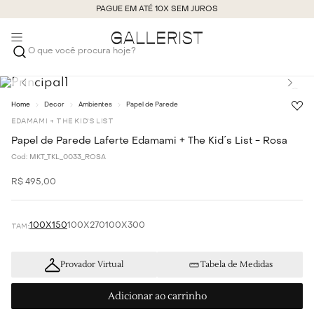
PAGUE EM ATÉ 10X SEM JUROS
O que você procura hoje?
Decor
Ambientes
Papel de Parede
EDAMAMI + THE KID'S LIST
Papel de Parede Laferte Edamami + The Kid´s List - Rosa
Cod:
MKT_TKL_0033_ROSA
R$
495
,
00
100X150
100X270
100X300
Provador Virtual
Tabela de Medidas
Adicionar ao carrinho