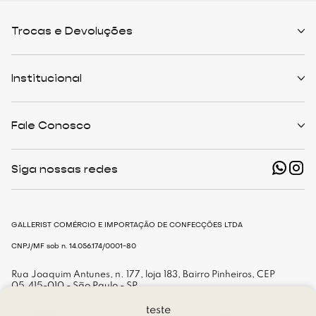
Trocas e Devoluções
Políticas de Trocas
Prazo de Entrega
Institucional
Formas de Pagamento
Serviços de Entrega
Central de Atendimento
Quem Somos
Meus Pedidos
Personalist
Fale Conosco
Cashback
The Outlist
Política de Privacidade
Termos e Condições
(11) 94466-1500 - Whatsapp
Nossas Lojas
Siga nossas redes
shop@gallerist.com.br
Trabalhe Conosco
Mapa do Site
De Segunda à Sexta
Das 9h às 18h
GALLERIST COMÉRCIO E IMPORTAÇÃO DE CONFECÇÕES LTDA
CNPJ/MF sob n. 14.056.174/0001-80
Rua Joaquim Antunes, n. 177, loja 183, Bairro Pinheiros, CEP
05.415-010 - São Paulo - SP
teste