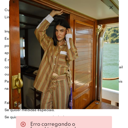
Cuidados:
Limpar com pano branco macio e úmido.
Importante:
Este produto é feito especialmente para você e não haverá
possibilidade de troca de papéis de parede aplicados que
apresentarem defeito.
É necessário que o aplicador monte a sequência antes de aplicar e,
constatando qualquer problema, nos avise imediatamente por e-mail
ou whatsapp para resolvermos o mais breve possível.
Para calcular o melhor tamanho do seu painel, considere 10cm a mais
na largura total e 10cm a mais na altura total.
Fale com a gente:
Se quiser medidas especiais.
Se quiser estampa em papel adesivo.
Erro carregando o