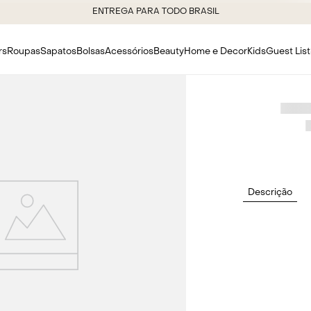
ENTREGA PARA TODO BRASIL
rs
Roupas
Sapatos
Bolsas
Acessórios
Beauty
Home e Decor
Kids
Guest List
oculos-briggite-preto-ochi---preto
Termo de busca não encontrado
Procure novamente