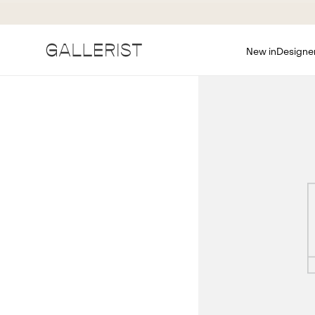
New in
Designe
Vitrine de produtos