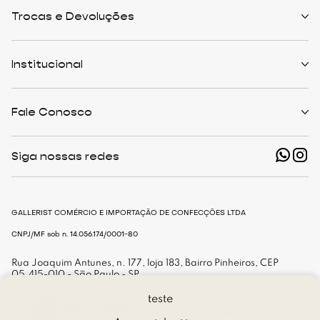
Trocas e Devoluções
Políticas de Trocas
Prazo de Entrega
Institucional
Formas de Pagamento
Serviços de Entrega
Central de Atendimento
Quem Somos
Meus Pedidos
Personalist
Fale Conosco
Cashback
The Outlist
Política de Privacidade
Termos e Condições
(11) 94466-1500 - Whatsapp
Nossas Lojas
Siga nossas redes
shop@gallerist.com.br
Trabalhe Conosco
Mapa do Site
De Segunda à Sexta
Das 9h às 18h
GALLERIST COMÉRCIO E IMPORTAÇÃO DE CONFECÇÕES LTDA
CNPJ/MF sob n. 14.056.174/0001-80
Rua Joaquim Antunes, n. 177, loja 183, Bairro Pinheiros, CEP
05.415-010 - São Paulo - SP
teste