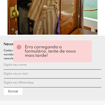
Newsletter
Erro carregando o
formulário, tente de novo
Cadastre-se para ficar por dentro de todas as nossas
novidades. Garanta seu desconto assinando nossa
mais tarde!
newsletter
Enviar