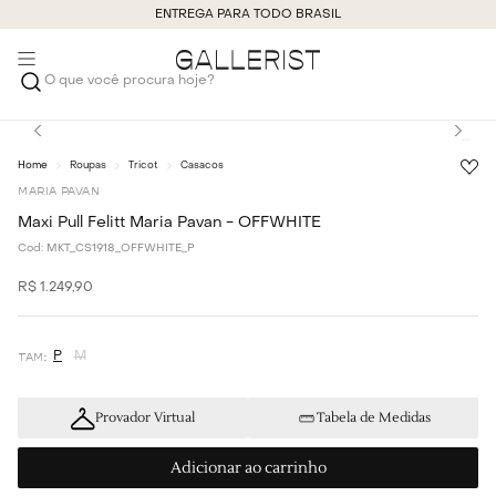
ENTREGA PARA TODO BRASIL
O que você procura hoje?
Roupas
Tricot
Casacos
MARIA PAVAN
Maxi Pull Felitt Maria Pavan - OFFWHITE
Cod:
MKT_CS1918_OFFWHITE_P
R$
1
.
249
,
90
P
M
Provador Virtual
Tabela de Medidas
Adicionar ao carrinho