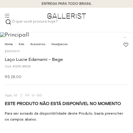
ENTREGA PARA TODO BRASIL
O que você procura hoje?
Kids
Acessórios
Headpieces
EDAMAMI
Laço Lucie Edamami - Bege
Cod:
41230-BEGE
R$
28
,
00
M
P
PP
G
GG
ESTE PRODUTO NÃO ESTÁ DISPONÍVEL NO MOMENTO
Para ser avisado da disponibilidade deste Produto, basta preencher
os campos abaixo.