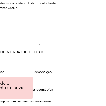
 da disponibilidade deste Produto, basta
mpos abaixo.
VISE-ME QUANDO CHEGAR
ção
Composição
ndo o
do encorpado.
ente de novo
rd em padronagem étnica geométrica.
.
amplas com acabamento em recorte.