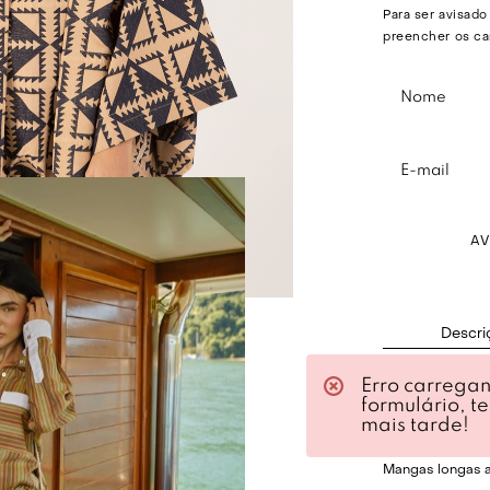
Para ser avisado
preencher os ca
A
Descri
Erro carrega
Kimono em teci
formulário, t
Bordado jacqua
mais tarde!
Modelagem reta
Mangas longas 