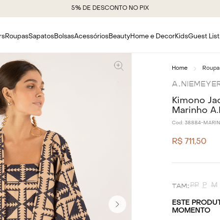
5% DE DESCONTO NO PIX
rs
Roupas
Sapatos
Bolsas
Acessórios
Beauty
Home e Decor
Kids
Guest List
Roupa
A.NIEMEYE
Kimono Jac
Marinho A.
Cod:
38884-MARI
R$
711
,
50
PP
P
M
ESTE PRODUT
MOMENTO