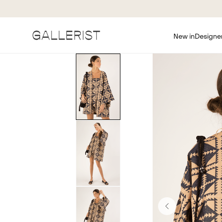
New in
Designe