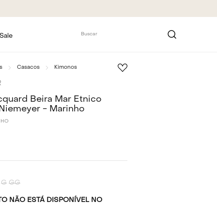
Buscar
Sale
s
Casacos
Kimonos
R
quard Beira Mar Étnico
Niemeyer - Marinho
NHO
G
GG
O NÃO ESTÁ DISPONÍVEL NO