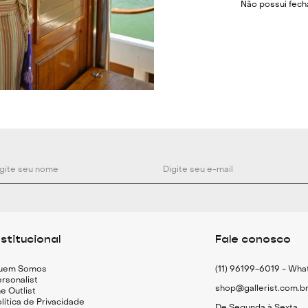
Não possui fec
Cor: Bege e azul
Composição: 10
Medidas:
PP- Ombro: 90cm
Comprimento: 8
P- Ombro: 92cm 
Comprimento: 
M- Ombro: 94cm 
Comprimento: 
G- Ombro: 96cm 
nstitucional
Fale conosco
Comprimento: 
GG- Ombro: 98cm
uem Somos
(11) 96199-6019 - Wh
Comprimento: 9
rsonalist
shop@gallerist.com.b
e Outlist
lítica de Privacidade