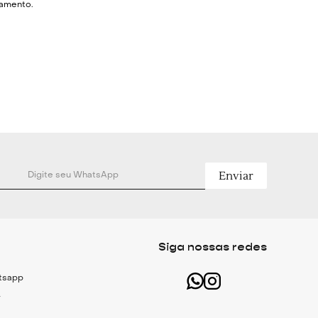
hamento.
 marinho.
0% Algodão.
 - Busto: 126cm - Cintura: 126cm -
4cm.
- Busto: 130cm - Cintura: 130cm -
Enviar
86cm.
- Busto: 134cm - Cintura: 134cm -
88cm.
- Busto: 138cm - Cintura: 138cm -
Siga nossas redes
90cm.
 - Busto: 142cm - Cintura: 142cm -
atsapp
2cm.
r