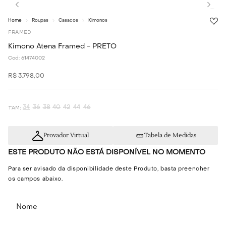
Roupas
Casacos
Kimonos
FRAMED
Kimono Atena Framed - PRETO
Cod:
61474002
R$
3
.
798
,
00
34
36
38
40
42
44
46
Provador Virtual
Tabela de Medidas
ESTE PRODUTO NÃO ESTÁ DISPONÍVEL NO MOMENTO
Para ser avisado da disponibilidade deste Produto, basta preencher
os campos abaixo.