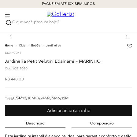
PAGUE EM ATÉ 10X SEM JUROS
O que você procura hoje?
Kids
Bebês
Jardineiras
EDAMAMI
Jardineira Petit Velutini Edamami - MARINHO
Cod:
63212020
R$
448
,
00
0/3M
12/18M
18/24M
3/6M
6/12M
Adicionar ao carrinho
Descrição
Composição
Esta jardineira infantil é a escolha ideal para garantir conforto e estilo