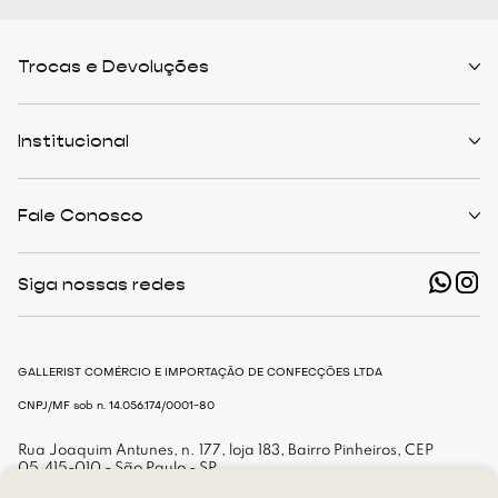
Trocas e Devoluções
Políticas de Trocas
Prazo de Entrega
Institucional
Formas de Pagamento
Serviços de Entrega
Central de Atendimento
Quem Somos
Meus Pedidos
Personalist
Fale Conosco
Cashback
The Outlist
Política de Privacidade
Termos e Condições
(11) 94466-1500 - Whatsapp
Nossas Lojas
Siga nossas redes
shop@gallerist.com.br
Trabalhe Conosco
Mapa do Site
De Segunda à Sexta
Das 9h às 18h
GALLERIST COMÉRCIO E IMPORTAÇÃO DE CONFECÇÕES LTDA
CNPJ/MF sob n. 14.056.174/0001-80
Rua Joaquim Antunes, n. 177, loja 183, Bairro Pinheiros, CEP
05.415-010 - São Paulo - SP