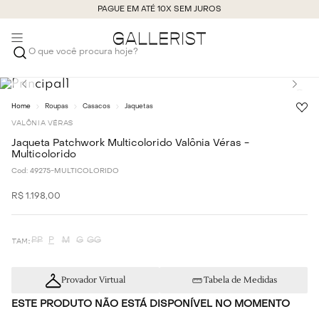
PAGUE EM ATÉ 10X SEM JUROS
O que você procura hoje?
Roupas
Casacos
Jaquetas
VALÔNIA VÉRAS
Jaqueta Patchwork Multicolorido Valônia Véras -
Multicolorido
Cod:
49275-MULTICOLORIDO
R$
1
.
198
,
00
PP
P
M
G
GG
Provador Virtual
Tabela de Medidas
ESTE PRODUTO NÃO ESTÁ DISPONÍVEL NO MOMENTO