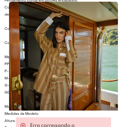
Fechamento frontal em botões encapados.
Combine com calça utilitária bege e sapatilha marrom para look
despojado.
Cor: Marrom, roxo, vermelho.
Composição: 89% Poliéster, 10% Poliamida e 1% Elastano.
Medidas:
PP- Busto: 126cm - Cintura: 116cm - Comprimento: 70cm.
P- Busto: 130cm - Cintura: 120cm - Comprimento: 72cm.
M- Busto: 134cm - Cintura: 124cm - Comprimento: 74cm.
G- Busto: 138cm - Cintura: 128cm - Comprimento: 76cm.
GG- Busto: 142cm - Cintura: 132cm - Comprimento: 78cm.
Modelo veste tamanho P.
Medidas da Modelo:
Altura: 1.75cm
Erro carregando o