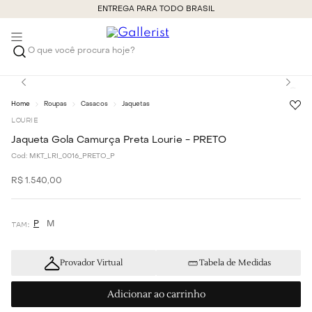
ENTREGA PARA TODO BRASIL
O que você procura hoje?
Roupas
Casacos
Jaquetas
LOURIE
Jaqueta Gola Camurça Preta Lourie - PRETO
Cod:
MKT_LRI_0016_PRETO_P
R$
1
.
540
,
00
P
M
Provador Virtual
Tabela de Medidas
Adicionar ao carrinho