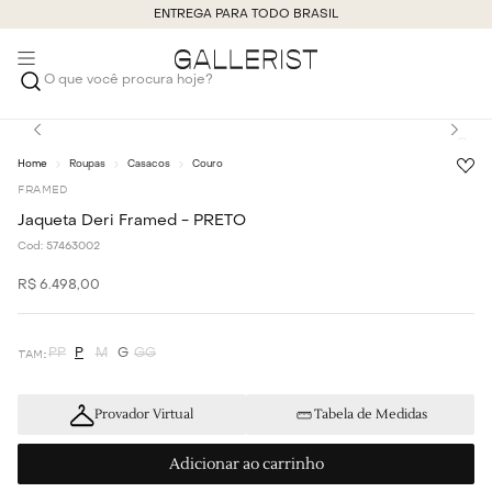
ENTREGA PARA TODO BRASIL
O que você procura hoje?
Roupas
Casacos
Couro
FRAMED
Jaqueta Deri Framed - PRETO
Cod:
57463002
R$
6
.
498
,
00
PP
P
M
G
GG
Provador Virtual
Tabela de Medidas
Adicionar ao carrinho