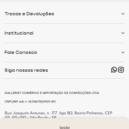
Trocas e Devoluções
Políticas de Trocas
Prazo de Entrega
Institucional
Formas de Pagamento
Serviços de Entrega
Central de Atendimento
Quem Somos
Meus Pedidos
Personalist
Fale Conosco
Cashback
The Outlist
Política de Privacidade
Termos e Condições
(11) 94466-1500 - Whatsapp
Nossas Lojas
Siga nossas redes
shop@gallerist.com.br
Trabalhe Conosco
Mapa do Site
De Segunda à Sexta
Das 9h às 18h
GALLERIST COMÉRCIO E IMPORTAÇÃO DE CONFECÇÕES LTDA
CNPJ/MF sob n. 14.056.174/0001-80
Rua Joaquim Antunes, n. 177, loja 183, Bairro Pinheiros, CEP
05.415-010 - São Paulo - SP
teste