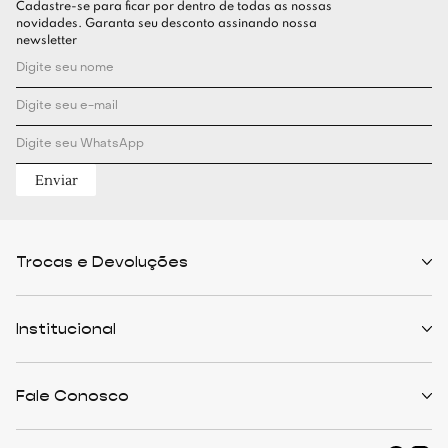
Cadastre-se para ficar por dentro de todas as nossas
novidades. Garanta seu desconto assinando nossa
newsletter
Enviar
Trocas e Devoluções
Políticas de Trocas
Prazo de Entrega
Institucional
Formas de Pagamento
Serviços de Entrega
Central de Atendimento
Quem Somos
Meus Pedidos
Personalist
Fale Conosco
Cashback
The Outlist
Política de Privacidade
Termos e Condições
(11) 94466-1500 - Whatsapp