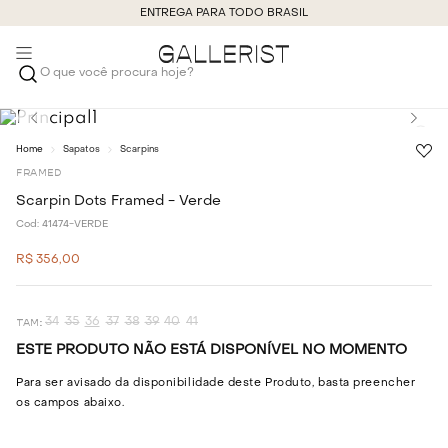
ENTREGA PARA TODO BRASIL
O que você procura hoje?
Sapatos
Scarpins
FRAMED
Scarpin Dots Framed - Verde
Cod:
41474-VERDE
R$
356
,
00
34
35
36
37
38
39
40
41
ESTE PRODUTO NÃO ESTÁ DISPONÍVEL NO MOMENTO
Para ser avisado da disponibilidade deste Produto, basta preencher
os campos abaixo.