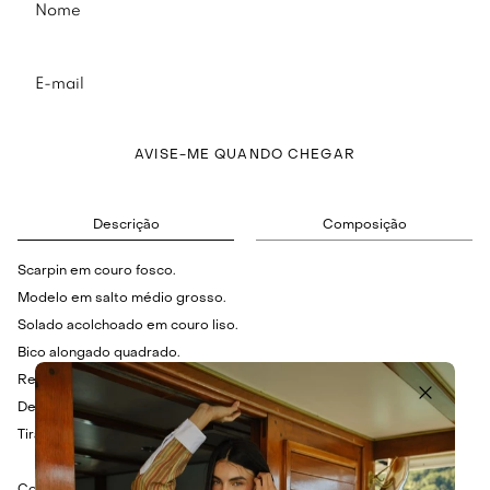
AVISE-ME QUANDO CHEGAR
Descrição
Composição
Scarpin em couro fosco.
Modelo em salto médio grosso.
Solado acolchoado em couro liso.
Bico alongado quadrado.
Revestimento em tule com acabamento drapeado.
Detalhes em aplicações dots felpudas.
Tira posterior fina com elástico fixo lateral.