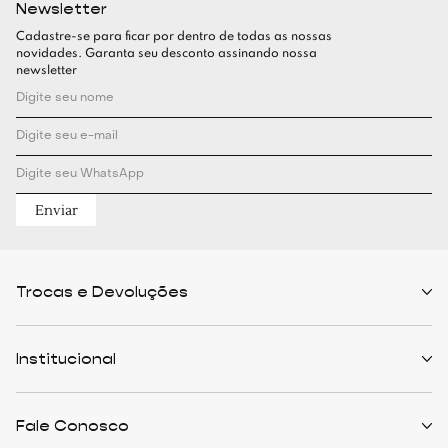
Newsletter
Cadastre-se para ficar por dentro de todas as nossas
novidades. Garanta seu desconto assinando nossa
newsletter
Enviar
Trocas e Devoluções
Políticas de Trocas
Prazo de Entrega
Institucional
Formas de Pagamento
Serviços de Entrega
Central de Atendimento
Quem Somos
Meus Pedidos
Personalist
Fale Conosco
Cashback
The Outlist