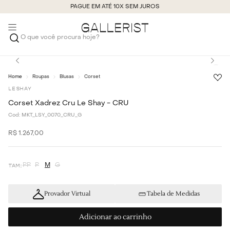
PAGUE EM ATÉ 10X SEM JUROS
O que você procura hoje?
Roupas
Blusas
Corset
LE SHAY
Corset Xadrez Cru Le Shay - CRU
Cod:
MKT_LSY_0070_CRU_G
R$
1
.
267
,
00
PP
P
M
G
Provador Virtual
Tabela de Medidas
Adicionar ao carrinho