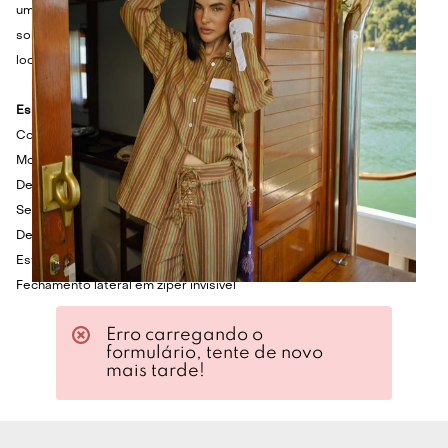
uma proposta casual chic. Em dias de temperatura amena,
sobreponha com um blazer oversized para adicionar camadas ao
look.
Especificações Técnicas
Corset em algodão
Modelagem slim
Decote tomara que caia
Sem mangas
Detalhe em renda de algodão aplicada no decote
Estampa em xadrez
Fechamento lateral em zíper invisível
Erro carregando o
formulário, tente de novo
mais tarde!