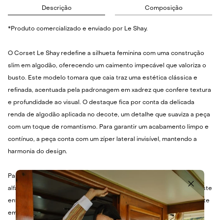
Descrição
Composição
*Produto comercializado e enviado por Le Shay.
O Corset Le Shay redefine a silhueta feminina com uma construção
slim em algodão, oferecendo um caimento impecável que valoriza o
busto. Este modelo tomara que caia traz uma estética clássica e
refinada, acentuada pela padronagem em xadrez que confere textura
e profundidade ao visual. O destaque fica por conta da delicada
renda de algodão aplicada no decote, um detalhe que suaviza a peça
com um toque de romantismo. Para garantir um acabamento limpo e
contínuo, a peça conta com um zíper lateral invisível, mantendo a
harmonia do design.
Para um visual equilibrado, combine este corset com uma calça de
alfaiataria de cintura alta ou uma saia midi fluida, criando um contraste
entre a estrutura da peça e o movimento do tecido. Nos pés, aposte
em sandálias de tiras finas para um evento noturno ou mules para