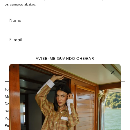
os campos abaixo.
AVISE-ME QUANDO CHEGAR
Descrição
Composição
Top em linho.
Modelagem slim.
Decote reto.
Sem mangas.
Possui barbatana embutida para sustentação.
Padronagem floral.