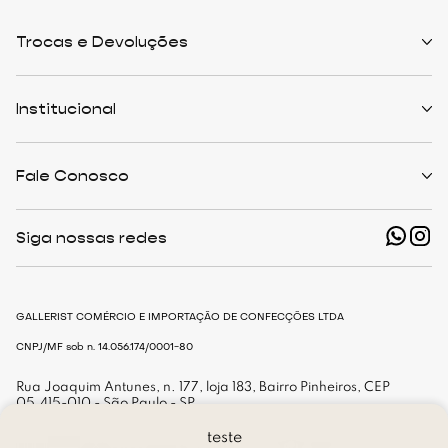
Trocas e Devoluções
Políticas de Trocas
Prazo de Entrega
Institucional
Formas de Pagamento
Serviços de Entrega
Central de Atendimento
Quem Somos
Meus Pedidos
Personalist
Fale Conosco
Cashback
The Outlist
Política de Privacidade
Termos e Condições
(11) 94466-1500 - Whatsapp
Nossas Lojas
Siga nossas redes
shop@gallerist.com.br
Trabalhe Conosco
Mapa do Site
De Segunda à Sexta
Das 9h às 18h
GALLERIST COMÉRCIO E IMPORTAÇÃO DE CONFECÇÕES LTDA
CNPJ/MF sob n. 14.056.174/0001-80
Rua Joaquim Antunes, n. 177, loja 183, Bairro Pinheiros, CEP
05.415-010 - São Paulo - SP
teste