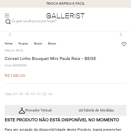
TROCA RÁPIDA E FÁCIL
O que você procura hoje?
Roupas
Blusas
Blusas
PAULA RAIA
Corset Linho Bouquet Mini Paula Raia - BEGE
Cod:
60740010
R$
1
.
345
,
00
34
36
38
40
42
44
46
Provador Virtual
Tabela de Medidas
ESTE PRODUTO NÃO ESTÁ DISPONÍVEL NO MOMENTO
Para ser avisado da disponibilidade deste Produto, basta preencher