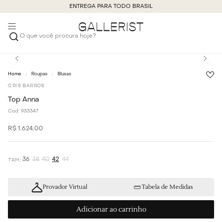
ENTREGA PARA TODO BRASIL
O que você procura hoje?
Roupas
Blusas
CRIS BARROS
Top Anna
Cod:
933347
R$
1
.
624
,
00
36
38
40
42
44
Provador Virtual
Tabela de Medidas
Adicionar ao carrinho