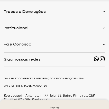
Trocas e Devoluções
Políticas de Trocas
Prazo de Entrega
Institucional
Formas de Pagamento
Serviços de Entrega
Central de Atendimento
Quem Somos
Meus Pedidos
Personalist
Fale Conosco
Cashback
The Outlist
Política de Privacidade
Termos e Condições
(11) 94466-1500 - Whatsapp
Nossas Lojas
Siga nossas redes
shop@gallerist.com.br
Trabalhe Conosco
Mapa do Site
De Segunda à Sexta
Das 9h às 18h
GALLERIST COMÉRCIO E IMPORTAÇÃO DE CONFECÇÕES LTDA
CNPJ/MF sob n. 14.056.174/0001-80
Rua Joaquim Antunes, n. 177, loja 183, Bairro Pinheiros, CEP
05.415-010 - São Paulo - SP
teste