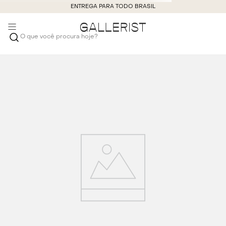
ENTREGA PARA TODO BRASIL
O que você procura hoje?
cinto-sabine-2146613900
Termo de busca não encontrado
Procure novamente
Vitrine de produtos