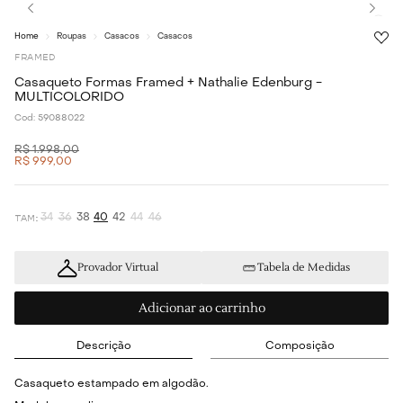
Roupas
Casacos
Casacos
FRAMED
Casaqueto Formas Framed + Nathalie Edenburg -
MULTICOLORIDO
Cod:
59088022
R$
1
.
998
,
00
R$
999
,
00
34
36
38
40
42
44
46
Provador Virtual
Tabela de Medidas
Adicionar ao carrinho
Descrição
Composição
Casaqueto estampado em algodão.