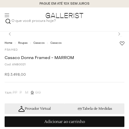
PAGUE EM ATÉ 10X SEM JUROS
O que você procura hoje?
Roupas
Casacos
Casacos
FRAMED
Casaco Donna Framed - MARROM
Cod:
61480021
R$
3
.
498
,
00
PP
P
M
G
GG
Provador Virtual
Tabela de Medidas
Adicionar ao carrinho