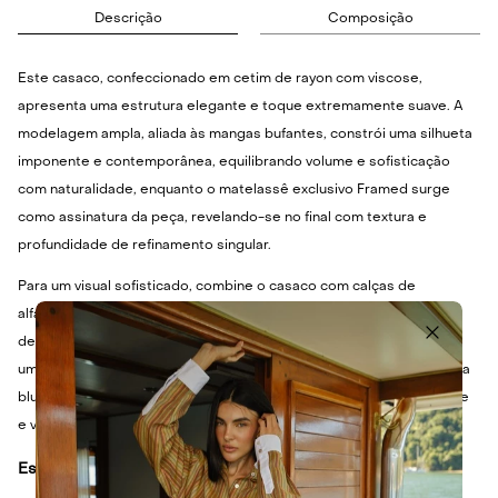
Descrição
Composição
Este casaco, confeccionado em cetim de rayon com viscose,
apresenta uma estrutura elegante e toque extremamente suave. A
modelagem ampla, aliada às mangas bufantes, constrói uma silhueta
imponente e contemporânea, equilibrando volume e sofisticação
com naturalidade, enquanto o matelassê exclusivo Framed surge
como assinatura da peça, revelando-se no final com textura e
profundidade de refinamento singular.
Para um visual sofisticado, combine o casaco com calças de
alfaiataria de cintura alta e scarpins clássicos. Para um toque mais
despojado, jeans de modelagem reta e botas de cano curto criam
uma harmonia interessante. Em dias mais amenos, use-o sobre uma
blusa básica de seda ou um top de malha fina para um look elegante
e versátil.
Especificações Técnicas